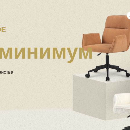
 минимум
анства