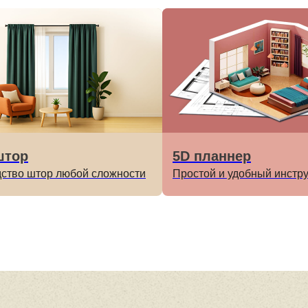
штор
5D планнер
ство штор любой сложности
Простой и удобный инстр